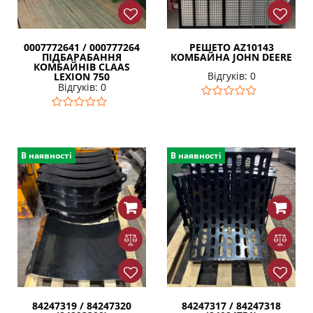
0007772641 / 000777264
РЕШЕТО AZ10143
ПІДБАРАБАННЯ
КОМБАЙНА JOHN DEERE
КОМБАЙНІВ CLAAS
Відгуків: 0
LEXION 750
Відгуків: 0
В наявності
В наявності
84247319 / 84247320
84247317 / 84247318