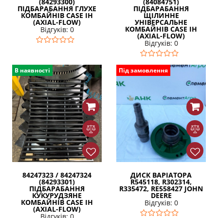
(84293300)
(84084751)
ПІДБАРАБАННЯ ГЛУХЕ
ПІДБАРАБАННЯ
КОМБАЙНІВ CASE IH
ЩІЛИННЕ
(AXIAL-FLOW)
УНІВЕРСАЛЬНЕ
КОМБАЙНІВ CASE IH
Відгуків: 0
(AXIAL-FLOW)
Відгуків: 0
В наявності
Під замовлення
84247323 / 84247324
ДИСК ВАРІАТОРА
(84293301)
R545118, R302314,
ПІДБАРАБАННЯ
R335472, RE558427 JOHN
КУКУРУДЗЯНЕ
DEERE
КОМБАЙНІВ CASE IH
Відгуків: 0
(AXIAL-FLOW)
Відгуків: 0