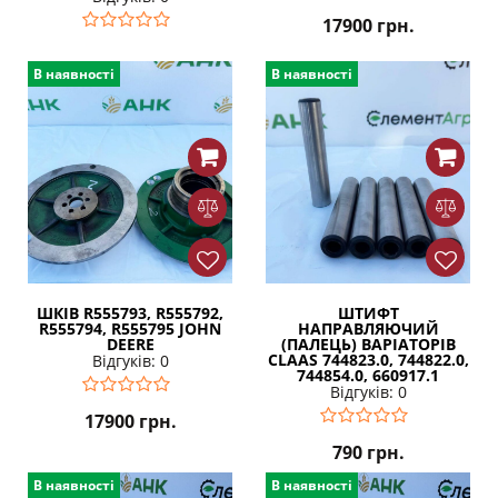
17900
грн.
В наявності
В наявності
ШКІВ R555793, R555792,
ШТИФТ
R555794, R555795 JOHN
НАПРАВЛЯЮЧИЙ
DEERE
(ПАЛЕЦЬ) ВАРІАТОРІВ
CLAAS 744823.0, 744822.0,
Відгуків: 0
744854.0, 660917.1
Відгуків: 0
17900
грн.
790
грн.
В наявності
В наявності