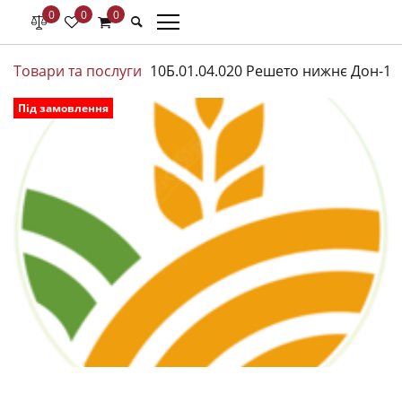
0
0
0
Товари та послуги
10Б.01.04.020 Решето нижнє Дон-15
Під замовлення