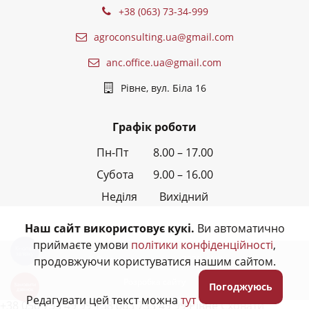
+38 (063) 73-34-999
agroconsulting.ua@gmail.com
anc.office.ua@gmail.com
Рівне, вул. Біла 16
Графік роботи
Пн-Пт 8.00 – 17.00
Субота 9.00 – 16.00
Неділя Вихідний
Наш сайт використовує кукі.
Ви автоматично
приймаєте умови
політики конфіденційності
,
Кнопка
звʼязку
© Всі права захищені - 2026,
АНК
продовжуючи користуватися нашим сайтом.
Розробка сайту
Погоджуюсь
Замовити
дзвінок
Редагувати цей текст можна
тут
+38 050 733 49 99 +38 063 733 49 99 Рівне
Сховати