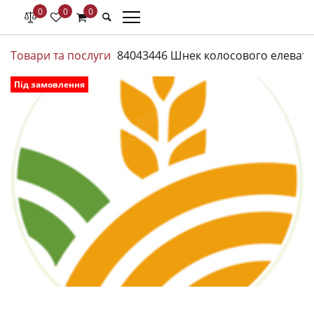
0
0
0
Товари та послуги
84043446 Шнек колосового елевато
Під замовлення