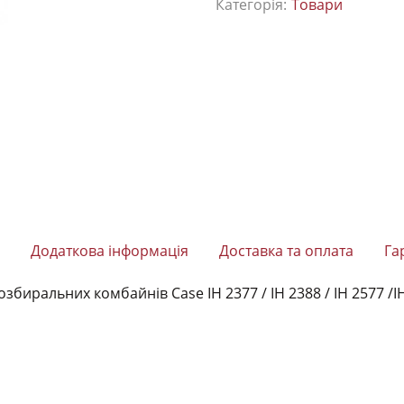
Категорія:
Товари
Додаткова інформація
Доставка та оплата
Га
иральних комбайнів Case IH 2377 / IH 2388 / IH 2577 /I