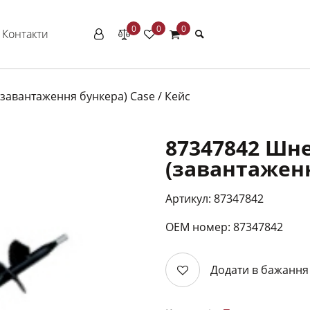
0
0
0
Контакти
завантаження бункера) Case / Кейс
87347842 Шн
(завантаженн
Артикул: 87347842
ОЕМ номер: 87347842
Додати в бажання