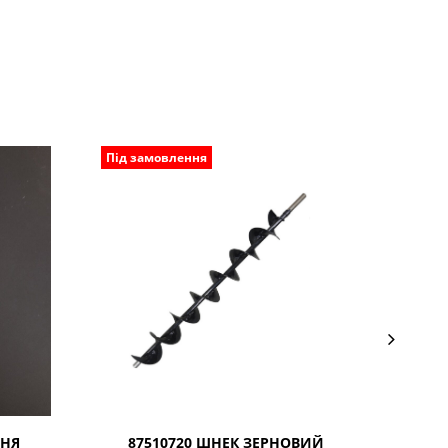
Під замовлення
Під з
РНЯ
87510720 ШНЕК ЗЕРНОВИЙ
00066