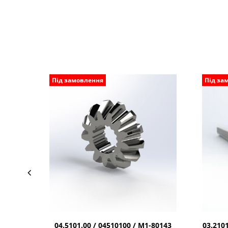
Під замовлення
Під за
04.5101.00 / 04510100 / М1-80143
03.210