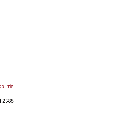
рантія
H 2588