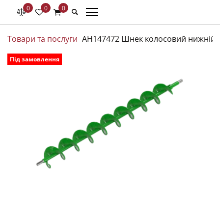
0
0
0
Товари та послуги
AH147472 Шнек колосовий нижній J
Під замовлення