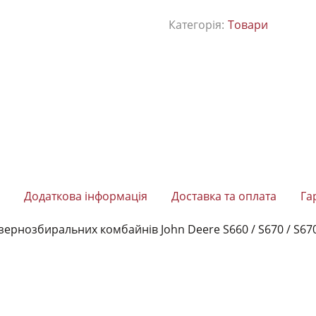
Категорія:
Товари
Додаткова інформація
Доставка та оплата
Га
нозбиральних комбайнів John Deere S660 / S670 / S670H 