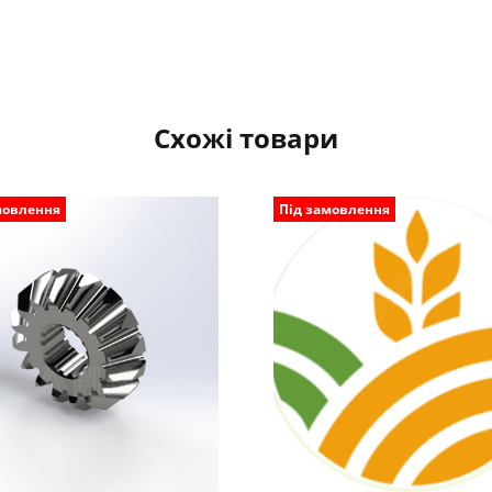
Схожі товари
мовлення
Під замовлення