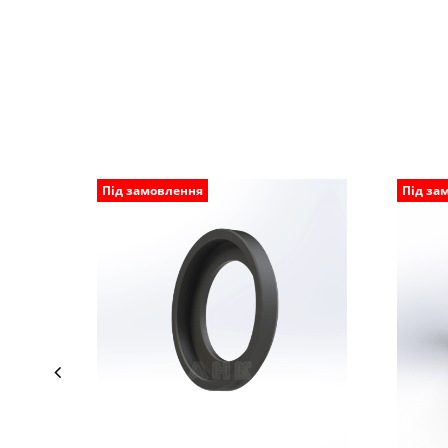
Під замовлення
Під за