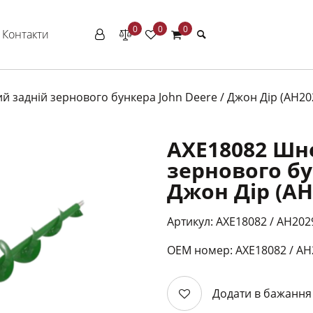
0
0
0
Контакти
 задній зернового бункера John Deere / Джон Дір (AH20
AXE18082 Шн
зернового бу
Джон Дір (AH
Артикул: AXE18082 / AH202
ОЕМ номер: АХЕ18082 / АН
Додати в бажання