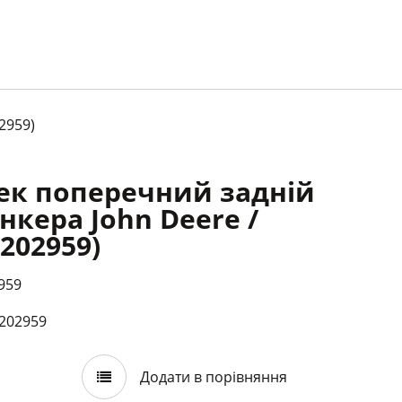
2959)
ек поперечний задній
нкера John Deere /
202959)
959
202959
Додати в порівняння