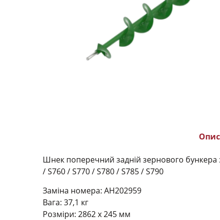
Опис
Шнек поперечний задній зернового бункера зер
/ S760 / S770 / S780 / S785 / S790
Заміна номера:
AH202959
Вага: 37,1 кг
Розміри: 2862 х 245 мм