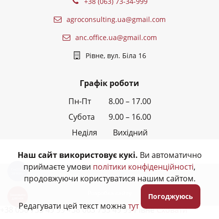
+38 (063) 73-34-999
agroconsulting.ua@gmail.com
anc.office.ua@gmail.com
Рівне, вул. Біла 16
Графік роботи
Пн-Пт 8.00 – 17.00
Субота 9.00 – 16.00
Неділя Вихідний
Наш сайт використовує кукі.
Ви автоматично
приймаєте умови
політики конфіденційності
,
Кнопка
звʼязку
© Всі права захищені - 2026,
АНК
продовжуючи користуватися нашим сайтом.
Розробка сайту
Погоджуюсь
Замовити
дзвінок
Редагувати цей текст можна
тут
+38 050 733 49 99 +38 063 733 49 99 Рівне
Сховати