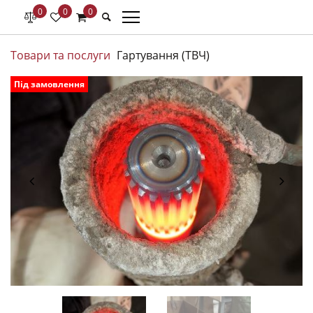
0
0
0
Товари та послуги
Гартування (ТВЧ)
Під замовлення