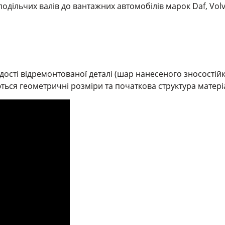
дільчих валів до вантажних автомобілів марок Daf, Volvo,
ості відремонтованої деталі (шар нанесеного зносостій
ться геометричні розміри та початкова структура матері