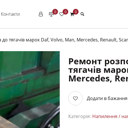
0
0
0
Контакти
до тягачів марок Daf, Volvo, Man, Mercedes, Renault, Scan
Ремонт розпо
тягачів марок
Mercedes, Ren
Додати в бажання
Категорія:
Напилення / на