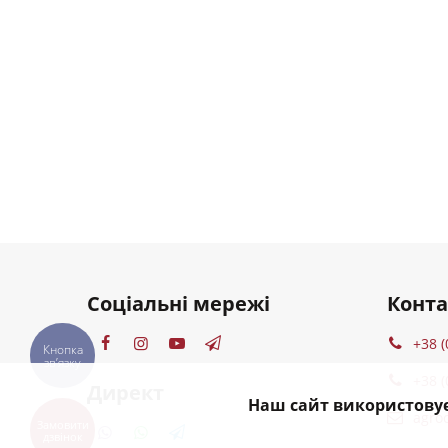
Соціальні мережі
Конт
+38 (
Кнопка
звʼязку
+38 (
Директ
Наш сайт використовує
agro
Замовити
дзвінок