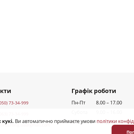
акти
Графік роботи
Пн-Пт 8.00 – 17.00
050) 73-34-999
Субота 9.00 – 16.00
063) 73-34-999
 кукі.
Ви автоматично приймаєте умови
політики конфід
Неділя Вихідний
consulting.ua@gmail.com
По