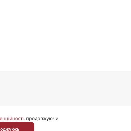
енційності
, продовжуючи
годжуюсь