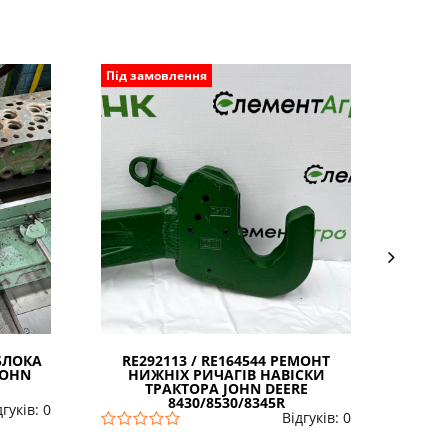
Під замовлення
Під з
БЛОКА
RE292113 / RE164544 РЕМОНТ
РЕ
 JOHN
НИЖНІХ РИЧАГІВ НАВІСКИ
ТРАКТОРА JOHN DEERE
ТРАКТ
8430/8530/8345R
дгуків: 0
Відгуків: 0