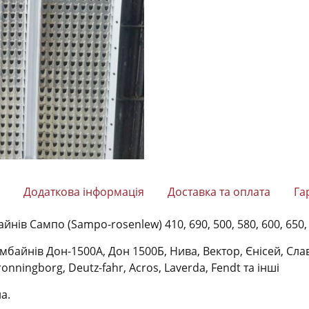
Додаткова інформація
Доставка та оплата
Га
ів Сампо (Sampo-rosenlew) 410, 690, 500, 580, 600, 650, 
мбайнів Дон-1500А, Дон 1500Б, Нива, Вектор, Єнісей, Слав
ronningborg, Deutz-fahr, Acros, Laverda, Fendt та інші
а.