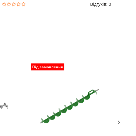
Відгуків: 0
Під замовлення
Під з