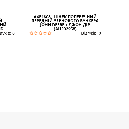
AXE18081 ШНЕК ПОПЕРЕЧНИЙ
7
Й
ПЕРЕДНІЙ ЗЕРНОВОГО БУНКЕРА
РОЗГ
НИЙ
JOHN DEERE / ДЖОН ДІР
ВЕРТ
ND
(AH202958)
дгуків: 0
Відгуків: 0