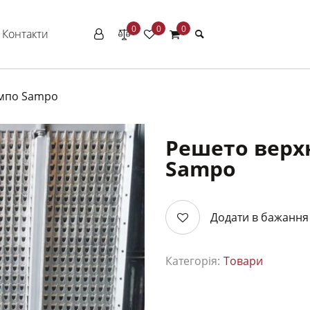
0
0
0
Контакти
ампо Sampo
Решето верх
Sampo
Додати в бажання
Категорія:
Товари