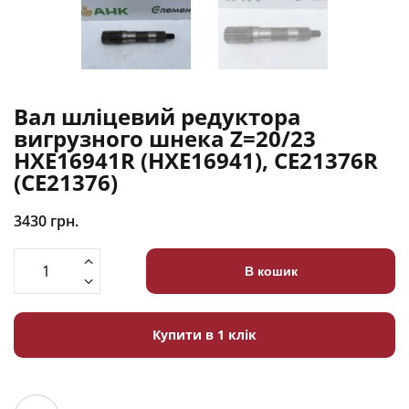
Вал шліцевий редуктора
вигрузного шнека Z=20/23
HXE16941R (HXE16941), CE21376R
(CE21376)
3430
грн.
В кошик
Купити в 1 клік