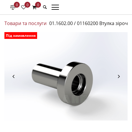
0
0
0
Товари та послуги
01.1602.00 / 01160200 Втулка зірочк
Під замовлення
W
/
c
-