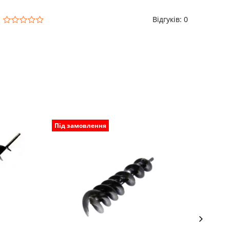
Відгуків: 0
Під замовлення
Під з