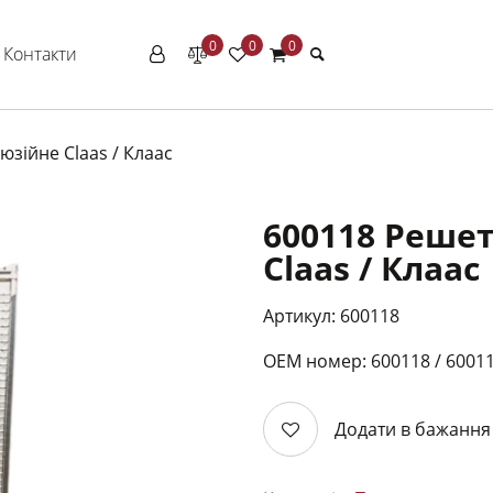
0
0
0
Контакти
зійне Claas / Клаас
600118 Реше
Claas / Клаас
Артикул: 600118
ОЕМ номер: 600118 / 60011
Додати в бажання