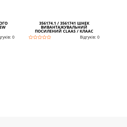
ВОГО
356174.1 / 3561741 ШНЕК
2-12
NEW
ВИВАНТАЖУВАЛЬНИЙ
ПОСИЛЕНИЙ CLAAS / КЛААС
дгуків: 0
Відгуків: 0