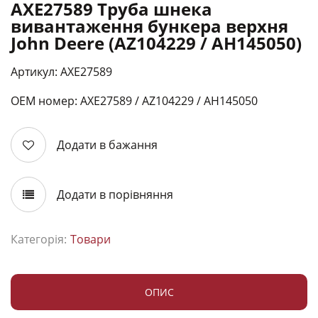
AXE27589 Труба шнека
вивантаження бункера верхня
John Deere (AZ104229 / AH145050)
Артикул: AXE27589
ОЕМ номер: АХЕ27589 / AZ104229 / АН145050
Додати в бажання
Додати в порівняння
Категорія:
Товари
ОПИС