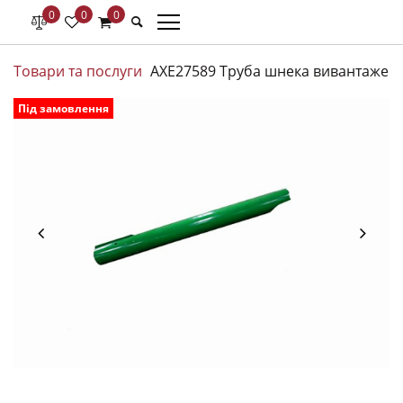
0
0
0
Товари та послуги
AXE27589 Труба шнека вивантаження
Під замовлення
W
/
c
-