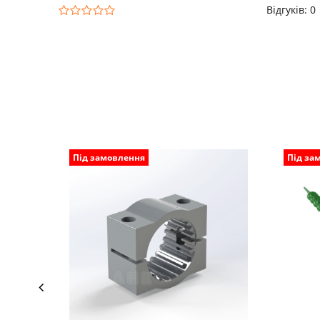
Відгуків: 0
Під замовлення
Під за