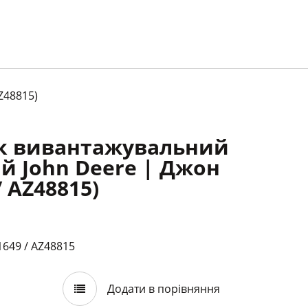
Z48815)
к вивантажувальний
й John Deere | Джон
/ AZ48815)
1649 / AZ48815
Додати в порівняння