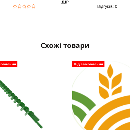
ДІР
Відгуків: 0
Схожі товари
мовлення
Під замовлення