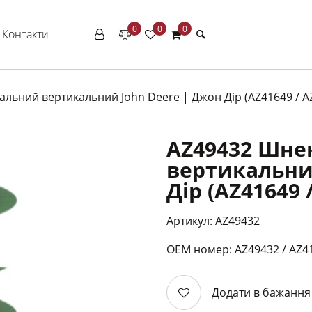
0
0
0
Контакти
льний вертикальний John Deere | Джон Дір (AZ41649 / A
AZ49432 Шне
вертикальни
Дір (AZ41649 
Артикул: AZ49432
ОЕМ номер: AZ49432 / AZ4
Додати в бажання