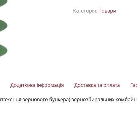
Категорія:
Товари
Додаткова інформація
Доставка та оплата
Га
ження зернового бункера) зернозбиральних комбайнів Joh