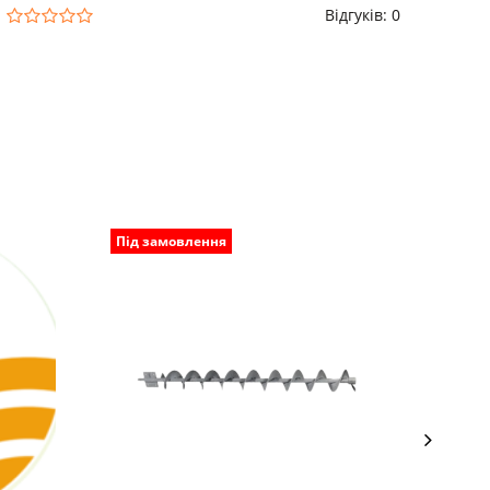
Відгуків: 0
Під замовлення
Під з