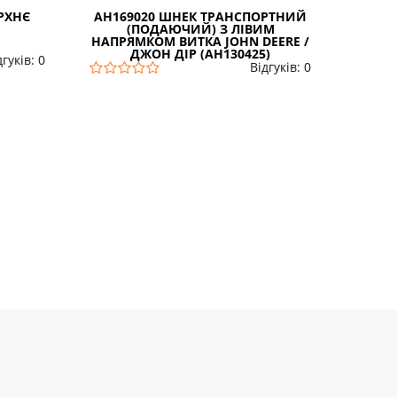
ЕРХНЄ
AH169020 ШНЕК ТРАНСПОРТНИЙ
AXE
(ПОДАЮЧИЙ) З ЛІВИМ
ЗАД
НАПРЯМКОМ ВИТКА JOHN DEERE /
J
ДЖОН ДІР (AH130425)
дгуків: 0
Відгуків: 0