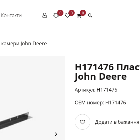
0
0
0
Контакти
 камери John Deere
Warning
H171476 Пла
: Undefined variable $
anc.com.ua/www/wp-
John Deere
content/themes/megashop/w
on line
126
Артикул: H171476
ОЕМ номер: Н171476
Додати в бажання