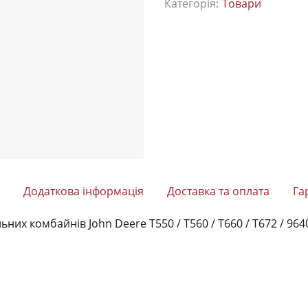
Категорія:
Товари
Додаткова інформація
Доставка та оплата
Га
х комбайнів John Deere Т550 / Т560 / T660 / Т672 / 9640