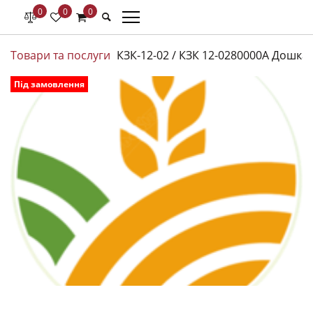
0
0
0
Товари та послуги
КЗК-12-02 / КЗК 12-0280000А Дошка 
Під замовлення