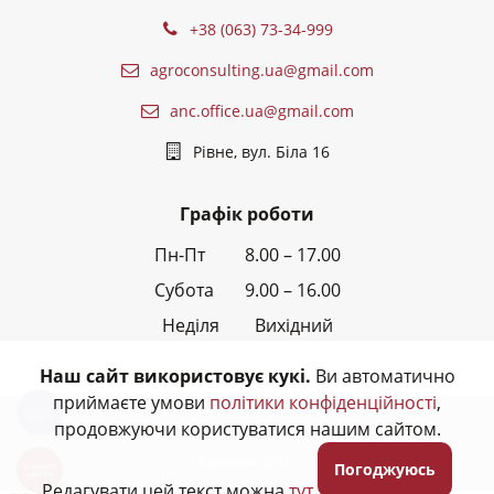
+38 (063) 73-34-999
agroconsulting.ua@gmail.com
anc.office.ua@gmail.com
Рівне, вул. Біла 16
Графік роботи
Пн-Пт 8.00 – 17.00
Субота 9.00 – 16.00
Неділя Вихідний
Наш сайт використовує кукі.
Ви автоматично
приймаєте умови
політики конфіденційності
,
Кнопка
звʼязку
© Всі права захищені - 2026,
АНК
продовжуючи користуватися нашим сайтом.
Розробка сайту
Погоджуюсь
Замовити
дзвінок
Редагувати цей текст можна
тут