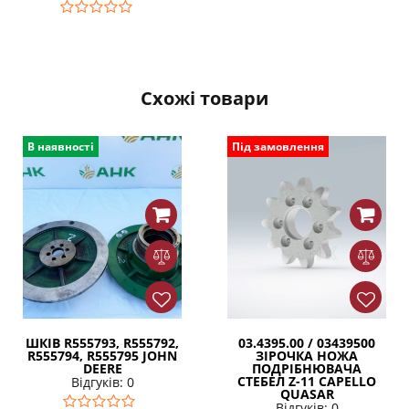
Схожі товари
В наявності
Під замовлення
ШКІВ R555793, R555792,
03.4395.00 / 03439500
R555794, R555795 JOHN
ЗІРОЧКА НОЖА
DEERE
ПОДРІБНЮВАЧА
СТЕБЕЛ Z-11 CAPELLO
Відгуків: 0
QUASAR
Відгуків: 0