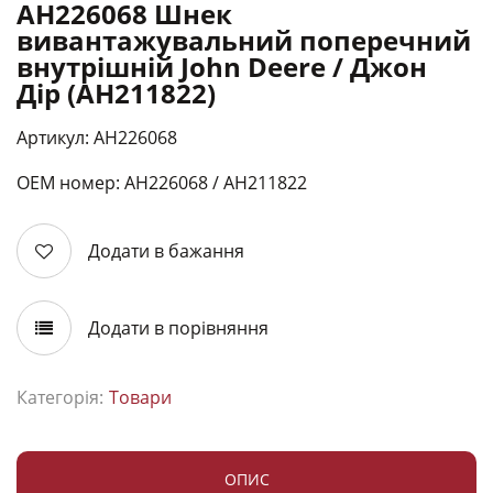
AH226068 Шнек
вивантажувальний поперечний
внутрішній John Deere / Джон
Дір (AH211822)
Артикул: AH226068
ОЕМ номер: АН226068 / АН211822
Додати в бажання
Додати в порівняння
Категорія:
Товари
ОПИС