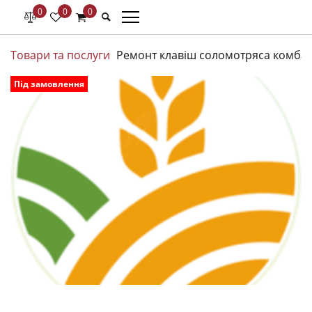
0
0
0
Товари та послуги
Ремонт клавіш соломотряса комба
Під замовлення