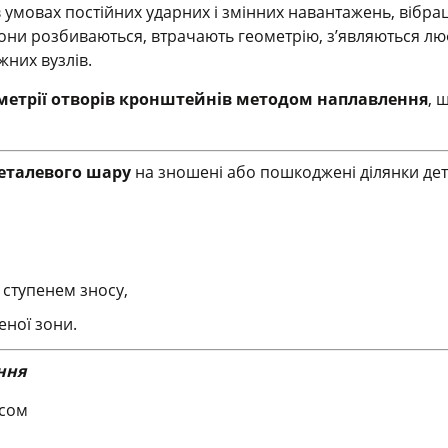
умовах постійних ударних і змінних навантажень, вібрац
ни розбиваються, втрачають геометрію, з’являються люф
них вузлів.
метрії отворів кронштейнів методом наплавлення
, 
металевого шару
на зношені або пошкоджені ділянки де
 ступенем зносу,
еної зони.
ння
осом