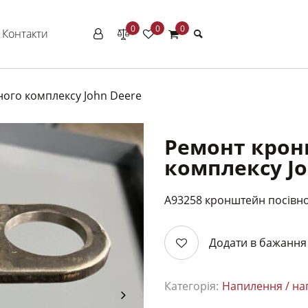
0
0
0
Контакти
ого комплексу John Deere
Ремонт крон
комплексу Jo
A93258 кронштейн посівно
Додати в бажання
Категорія:
Напилення / на