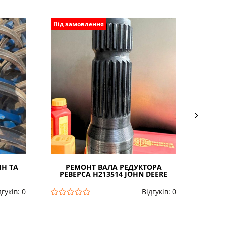
Під замовлення
Під з
ІН ТА
РЕМОНТ ВАЛА РЕДУКТОРА
ВІДН
РЕВЕРСА H213514 JOHN DEERE
ПЛАН
дгуків: 0
Відгуків: 0