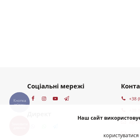
Соціальні мережі
Конт
+38 (
Кнопка
звʼязку
+38 (
Директ
Наш сайт використовує
agro
Замовити
дзвінок
anc.
користуватися