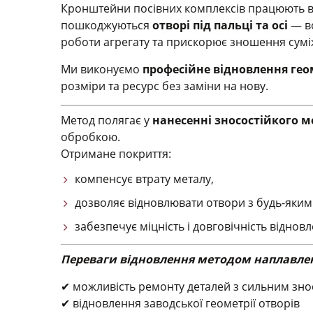
Кронштейни посівних комплексів працюють в 
пошкоджуються
отворі під пальці та осі
— во
роботи агрегату та прискорює зношення суміж
Ми виконуємо
професійне відновлення гео
розміри та ресурс без заміни на нову.
Метод полягає у
нанесенні зносостійкого 
обробкою.
Отримане покриття:
компенсує втрату металу,
дозволяє відновлювати отвори з будь-яким
забезпечує міцність і довговічність відновл
Переваги відновлення методом наплавле
✔ можливість ремонту деталей з сильним зн
✔ відновлення заводської геометрії отворів