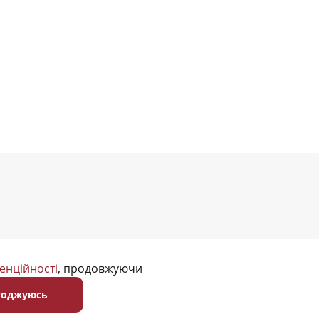
енційності
, продовжуючи
годжуюсь