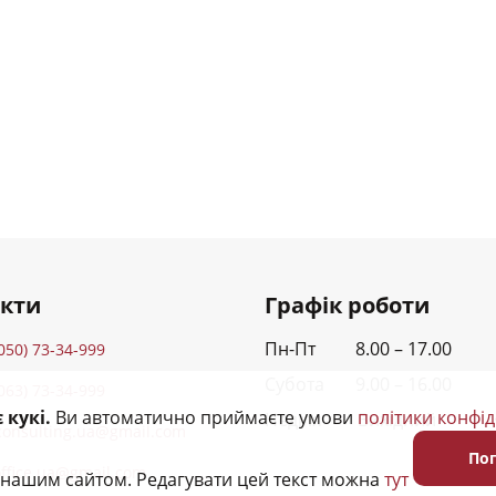
акти
Графік роботи
Пн-Пт 8.00 – 17.00
050) 73-34-999
Субота 9.00 – 16.00
063) 73-34-999
 кукі.
Ви автоматично приймаєте умови
політики конфід
Неділя Вихідний
consulting.ua@gmail.com
По
office.ua@gmail.com
 нашим сайтом. Редагувати цей текст можна
тут