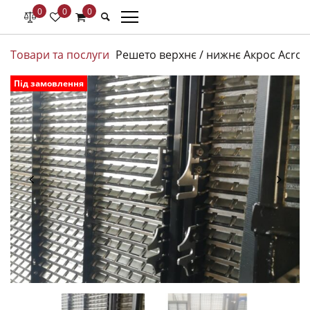
0
0
0
Товари та послуги
Решето верхнє / нижнє Акрос Acros
Під замовлення