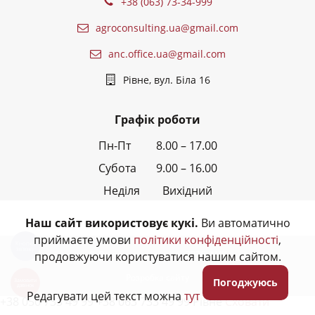
+38 (063) 73-34-999
agroconsulting.ua@gmail.com
anc.office.ua@gmail.com
Рівне, вул. Біла 16
Графік роботи
Пн-Пт 8.00 – 17.00
Субота 9.00 – 16.00
Неділя Вихідний
Наш сайт використовує кукі.
Ви автоматично
приймаєте умови
політики конфіденційності
,
Кнопка
звʼязку
© Всі права захищені - 2026,
АНК
продовжуючи користуватися нашим сайтом.
Розробка сайту
Погоджуюсь
Замовити
дзвінок
Редагувати цей текст можна
тут
+38 050 733 49 99 +38 063 733 49 99 Рівне
Сховати